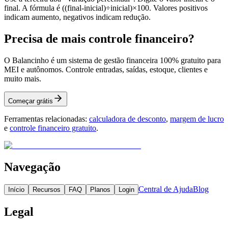
final. A fórmula é ((final-inicial)÷inicial)×100. Valores positivos
indicam aumento, negativos indicam redução.
Precisa de mais controle financeiro?
O Balancinho é um sistema de gestão financeira 100% gratuito para
MEI e autônomos. Controle entradas, saídas, estoque, clientes e
muito mais.
Começar grátis
Ferramentas relacionadas:
calculadora de desconto
,
margem de lucro
e
controle financeiro gratuito
.
Navegação
Central de Ajuda
Blog
Início
Recursos
FAQ
Planos
Login
Legal