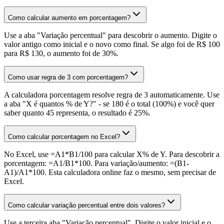
Como calcular aumento em porcentagem?
Use a aba "Variação percentual" para descobrir o aumento. Digite o
valor antigo como inicial e o novo como final. Se algo foi de R$ 100
para R$ 130, o aumento foi de 30%.
Como usar regra de 3 com porcentagem?
A calculadora porcentagem resolve regra de 3 automaticamente. Use
a aba "X é quantos % de Y?" - se 180 é o total (100%) e você quer
saber quanto 45 representa, o resultado é 25%.
Como calcular porcentagem no Excel?
No Excel, use =A1*B1/100 para calcular X% de Y. Para descobrir a
porcentagem: =A1/B1*100. Para variação/aumento: =(B1-
A1)/A1*100. Esta calculadora online faz o mesmo, sem precisar de
Excel.
Como calcular variação percentual entre dois valores?
Use a terceira aba "Variação percentual". Digite o valor inicial e o