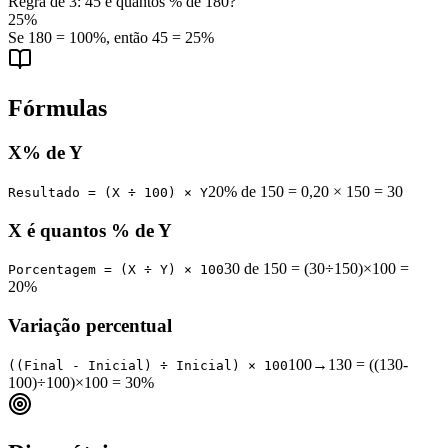
Regra de 3: 45 é quantos % de 180?
25%
Se 180 = 100%, então 45 = 25%
Fórmulas
X% de Y
20% de 150 = 0,20 × 150 = 30
Resultado = (X ÷ 100) × Y
X é quantos % de Y
30 de 150 = (30÷150)×100 =
Porcentagem = (X ÷ Y) × 100
20%
Variação percentual
100→130 = ((130-
((Final - Inicial) ÷ Inicial) × 100
100)÷100)×100 = 30%